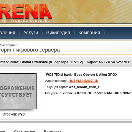
вления
Услуги
Википедия
Компания
Мониторинг
оринг игрового сервера
nter-Strike: Global Offensive
(ID сервера:
115112
)
Адрес:
46.174.54.52:27015
WCS 750lvl bank | Boss Oberon & Alien ЭПОХ
Адрес сервера:
46.174.54.52:27015
Текущая карта:
wcs_reborn_xhdr_f
Ресурсы:
1 x Core i7 8700K OC, 2.5Gb RAM, 50Gb NVME
Игроков:
8
/
20
оки
Статистика
Баннеры