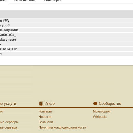
u #РА
ve you3
ic-huyuntik
CuSn1tCa_
ska v teste
o
АПИТАТОР
t
ие услуги
Инфо
Сообщество
инг
Контакты
Мониторинг
Новости
Wikipedia
ные сервера
Вакансии
ые сервера
Политика конфиденциальности