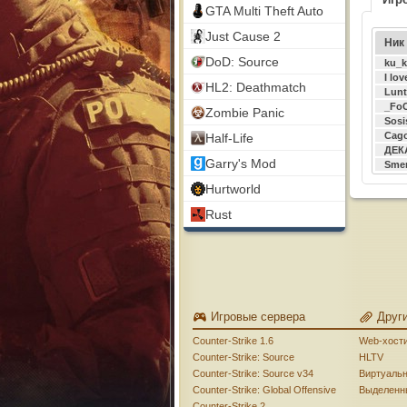
GTA Multi Theft Auto
Just Cause 2
Ник
DoD: Source
ku_k
I lo
HL2: Deathmatch
Lunt
_Fo
Zombie Panic
Sosi
Сag
Half-Life
ДЕК
Garry's Mod
Smer
Hurtworld
Rust
Игровые сервера
Друг
Counter-Strike 1.6
Web-хост
Counter-Strike: Source
HLTV
Counter-Strike: Source v34
Виртуаль
Counter-Strike: Global Offensive
Выделенн
Counter-Strike 2