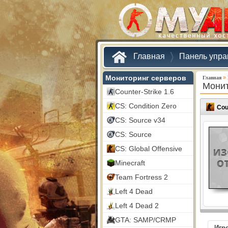
Главная
Панель упра
Мониторинг серверов
»
Главная
Монит
Counter-Strike 1.6
CS: Condition Zero
Cou
CS: Source v34
CS: Source
CS: Global Offensive
Minecraft
Team Fortress 2
Left 4 Dead
Left 4 Dead 2
GTA: SAMP/CRMP
Игр