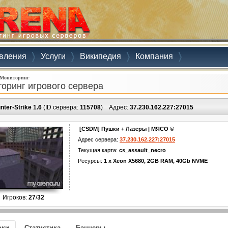
вления
Услуги
Википедия
Компания
Мониторинг
оринг игрового сервера
nter-Strike 1.6
(ID сервера:
115708
)
Адрес:
37.230.162.227:27015
[CSDM] Пушки + Лазеры | МЯСО ©
Адрес сервера:
37.230.162.227:27015
Текущая карта:
cs_assault_necro
Ресурсы:
1 x Xeon X5680, 2GB RAM, 40Gb NVME
Игроков:
27
/
32
оки
Статистика
Баннеры