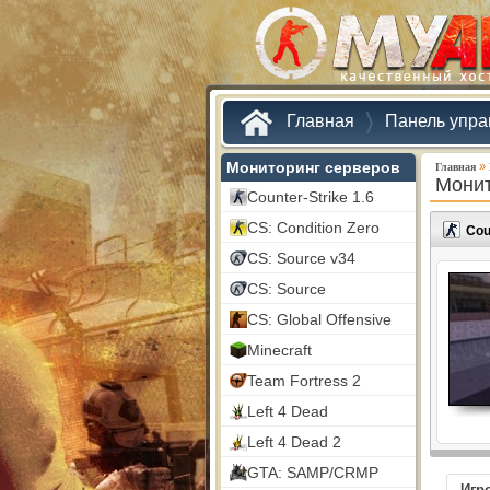
Главная
Панель упра
Мониторинг серверов
»
Главная
Монит
Counter-Strike 1.6
CS: Condition Zero
Cou
CS: Source v34
CS: Source
CS: Global Offensive
Minecraft
Team Fortress 2
Left 4 Dead
Left 4 Dead 2
GTA: SAMP/CRMP
Игр