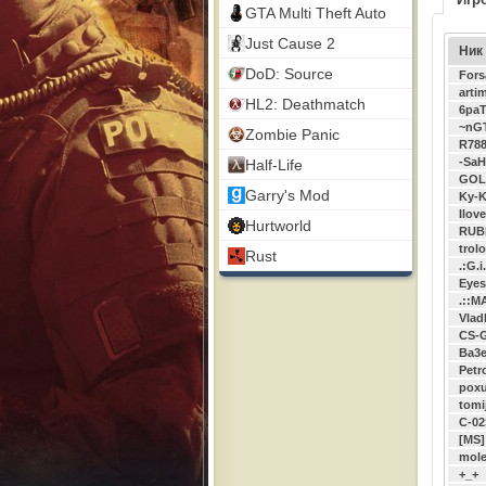
GTA Multi Theft Auto
Just Cause 2
Ник
DoD: Source
Fors
arti
HL2: Deathmatch
6pa
~nG
Zombie Panic
R78
-Sa
Half-Life
GOL
Garry's Mod
Ky-K
Ilov
Hurtworld
RUBl
trol
Rust
.:G.i
Eyes
.::M
Vla
CS-
Ba3
Petr
poxu
tomij
C-02
[MS
mole
+_+