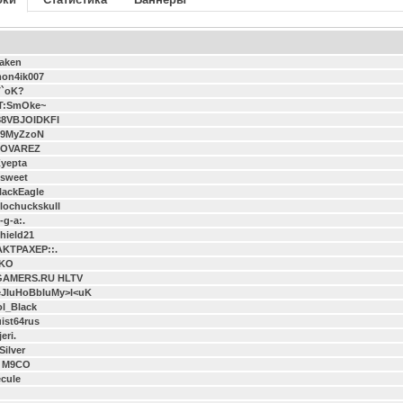
aken
mon4ik007
T`oK?
T:SmOke~
88VBJOIDKFI
H9MyZzoN
OVAREZ
yepta
esweet
ackEagle
olochuckskull
.-g-a:.
hield21
AKTPAXEP::.
dKO
GAMERS.RU HLTV
eJIuHoBbIuMy>I<uK
ol_Black
ist64rus
eri.
Silver
] M9CO
cule