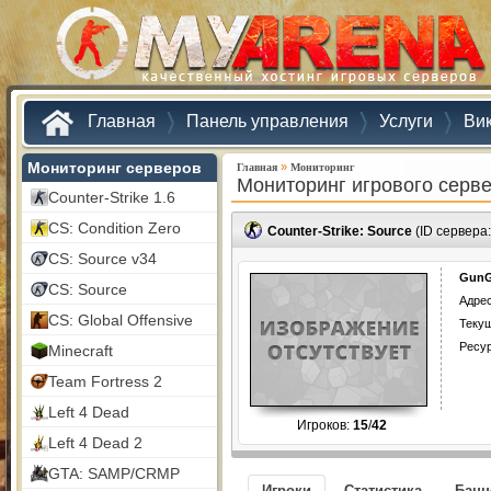
Главная
Панель управления
Услуги
Ви
Мониторинг серверов
»
Главная
Мониторинг
Мониторинг игрового серв
Counter-Strike 1.6
CS: Condition Zero
Counter-Strike: Source
(ID сервера
CS: Source v34
GunG
CS: Source
Адрес
CS: Global Offensive
Текущ
Ресу
Minecraft
Team Fortress 2
Left 4 Dead
Игроков:
15
/
42
Left 4 Dead 2
GTA: SAMP/CRMP
Игроки
Статистика
Бан