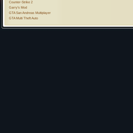
Counter-Strike 2
Garry's Mod
GTA San Andreas Multiplayer
GTA Multi Theft Auto