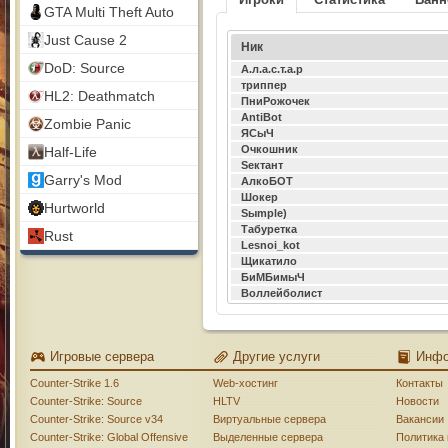
GTA Multi Theft Auto
Just Cause 2
Ник
DoD: Source
А.л.а.с.т.а.р
триппер
HL2: Deathmatch
ПниРожочек
AntiBot
Zombie Panic
ЯСыЧ
Очкошник
Half-Life
Sектант
Garry's Mod
АлкоБОТ
Шокер
Hurtworld
Sыmple)
Табуретка
Rust
Lesnoi_kot
Щикатило
БиМБимыЧ
Воллейболист
Игровые сервера
Другие услуги
Инф
Counter-Strike 1.6
Web-хостинг
Контакты
Counter-Strike: Source
HLTV
Новости
Counter-Strike: Source v34
Виртуальные сервера
Вакансии
Counter-Strike: Global Offensive
Выделенные сервера
Политика