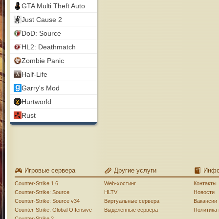
GTA Multi Theft Auto
Just Cause 2
DoD: Source
HL2: Deathmatch
Zombie Panic
Half-Life
Garry's Mod
Hurtworld
Rust
Игровые сервера
Другие услуги
Инф
Counter-Strike 1.6
Web-хостинг
Контакты
Counter-Strike: Source
HLTV
Новости
Counter-Strike: Source v34
Виртуальные сервера
Вакансии
Counter-Strike: Global Offensive
Выделенные сервера
Политика
Counter-Strike 2