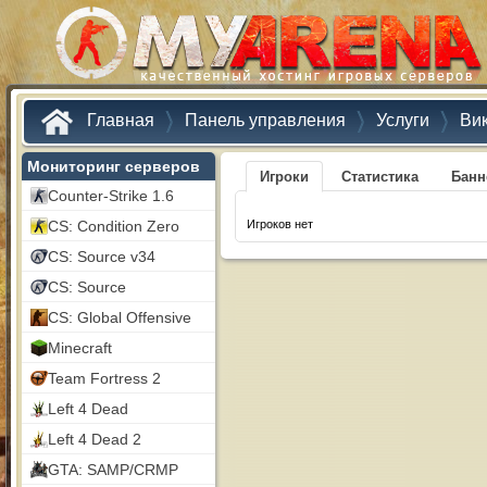
Главная
Панель управления
Услуги
Ви
Мониторинг серверов
Игроки
Статистика
Бан
Counter-Strike 1.6
CS: Condition Zero
Игроков нет
CS: Source v34
CS: Source
CS: Global Offensive
Minecraft
Team Fortress 2
Left 4 Dead
Left 4 Dead 2
GTA: SAMP/CRMP