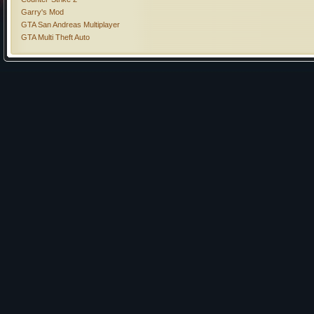
Garry's Mod
GTA San Andreas Multiplayer
GTA Multi Theft Auto