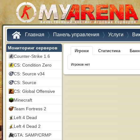
Главная
Панель управления
Услуги
Ви
Мониторинг серверов
Игроки
Статистика
Бан
Counter-Strike 1.6
CS: Condition Zero
Игроков нет
CS: Source v34
CS: Source
CS: Global Offensive
Minecraft
Team Fortress 2
Left 4 Dead
Left 4 Dead 2
GTA: SAMP/CRMP