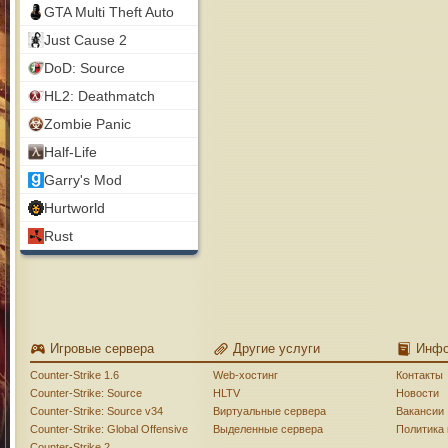
GTA Multi Theft Auto
Just Cause 2
DoD: Source
HL2: Deathmatch
Zombie Panic
Half-Life
Garry's Mod
Hurtworld
Rust
Игровые сервера
Другие услуги
Инф
Counter-Strike 1.6
Web-хостинг
Контакты
Counter-Strike: Source
HLTV
Новости
Counter-Strike: Source v34
Виртуальные сервера
Вакансии
Counter-Strike: Global Offensive
Выделенные сервера
Политика
Counter-Strike 2