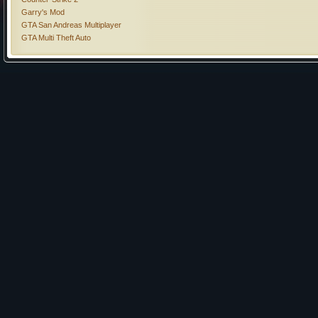
Garry's Mod
GTA San Andreas Multiplayer
GTA Multi Theft Auto