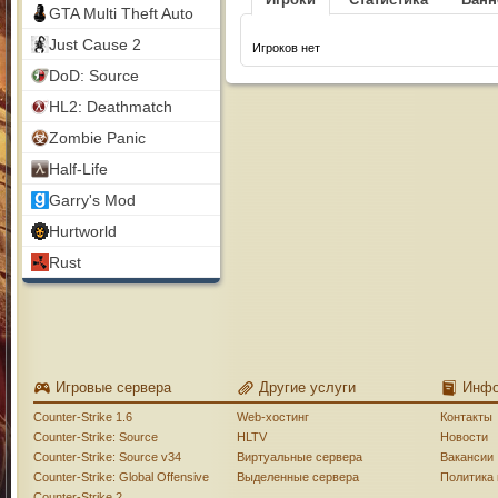
GTA Multi Theft Auto
Just Cause 2
Игроков нет
DoD: Source
HL2: Deathmatch
Zombie Panic
Half-Life
Garry's Mod
Hurtworld
Rust
Игровые сервера
Другие услуги
Инф
Counter-Strike 1.6
Web-хостинг
Контакты
Counter-Strike: Source
HLTV
Новости
Counter-Strike: Source v34
Виртуальные сервера
Вакансии
Counter-Strike: Global Offensive
Выделенные сервера
Политика
Counter-Strike 2