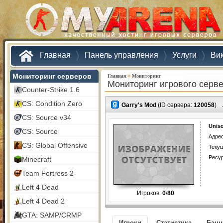
Главная
Панель управления
Услуги
Ви
Мониторинг серверов
»
Главная
Мониторинг
Мониторинг игрового серв
Counter-Strike 1.6
CS: Condition Zero
Garry's Mod
(ID сервера:
120058
)
CS: Source v34
Unis
CS: Source
Адрес
CS: Global Offensive
Текущ
Ресу
Minecraft
Team Fortress 2
Left 4 Dead
Игроков:
0
/
80
Left 4 Dead 2
GTA: SAMP/CRMP
Игроки
Статистика
Бан