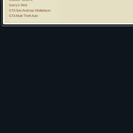
Garry's Mod
GTA San Andreas Multiplayer
GTA Multi Theft Auto