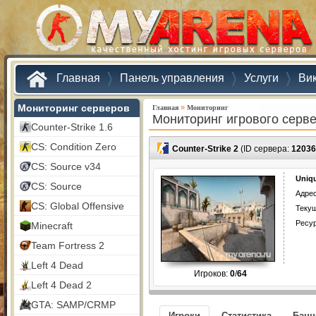
Главная
Панель управления
Услуги
Ви
Мониторинг серверов
»
Главная
Мониторинг
Мониторинг игрового серв
Counter-Strike 1.6
CS: Condition Zero
Counter-Strike 2
(ID сервера:
12036
CS: Source v34
Uniq
CS: Source
Адрес
CS: Global Offensive
Текущ
Ресу
Minecraft
Team Fortress 2
Left 4 Dead
Игроков:
0
/
64
Left 4 Dead 2
GTA: SAMP/CRMP
Игроки
Статистика
Бан