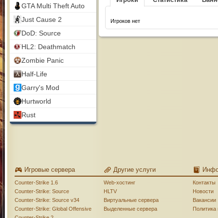
GTA Multi Theft Auto
Just Cause 2
Игроков нет
DoD: Source
HL2: Deathmatch
Zombie Panic
Half-Life
Garry's Mod
Hurtworld
Rust
Игровые сервера
Другие услуги
Инф
Counter-Strike 1.6
Web-хостинг
Контакты
Counter-Strike: Source
HLTV
Новости
Counter-Strike: Source v34
Виртуальные сервера
Вакансии
Counter-Strike: Global Offensive
Выделенные сервера
Политика
Counter-Strike 2