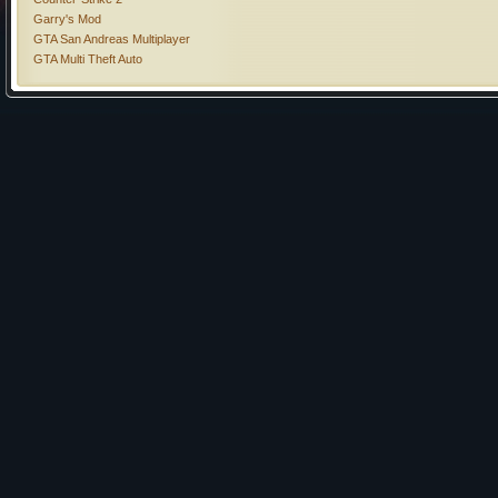
Garry's Mod
GTA San Andreas Multiplayer
GTA Multi Theft Auto