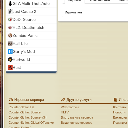
GTA Multi Theft Auto
Just Cause 2
Игроков нет
DoD: Source
HL2: Deathmatch
Zombie Panic
Half-Life
Garry's Mod
Hurtworld
Rust
Игровые сервера
Другие услуги
Инф
Counter-Strike 1.6
Web-хостинг
Контакты
Counter-Strike: Source
HLTV
Новости
Counter-Strike: Source v34
Виртуальные сервера
Вакансии
Counter-Strike: Global Offensive
Выделенные сервера
Политика
Counter-Strike 2