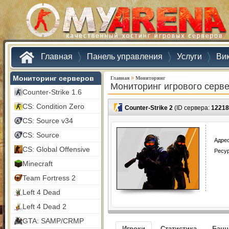
Главная
Панель управления
Услуги
Ви
Мониторинг серверов
»
Главная
Мониторинг
Мониторинг игрового серв
Counter-Strike 1.6
CS: Condition Zero
Counter-Strike 2
(ID сервера:
12218
CS: Source v34
CS: Source
Адрес
CS: Global Offensive
Ресу
Minecraft
Team Fortress 2
Left 4 Dead
Left 4 Dead 2
GTA: SAMP/CRMP
Игроки
Статистика
Бан