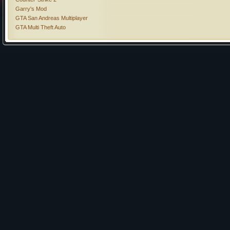
Garry's Mod
GTA San Andreas Multiplayer
GTA Multi Theft Auto