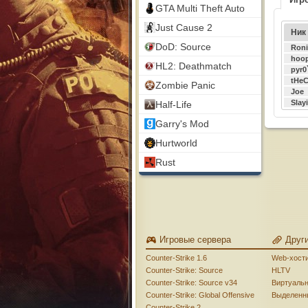
GTA Multi Theft Auto
Just Cause 2
Ник
DoD: Source
Roni
hoo
HL2: Deathmatch
pyr0
tHe
Zombie Panic
Joe
Slay
Half-Life
Garry's Mod
Hurtworld
Rust
Игровые сервера
Друг
Counter-Strike 1.6
Web-хост
Counter-Strike: Source
HLTV
Counter-Strike: Source v34
Виртуаль
Counter-Strike: Global Offensive
Выделенн
Counter-Strike 2