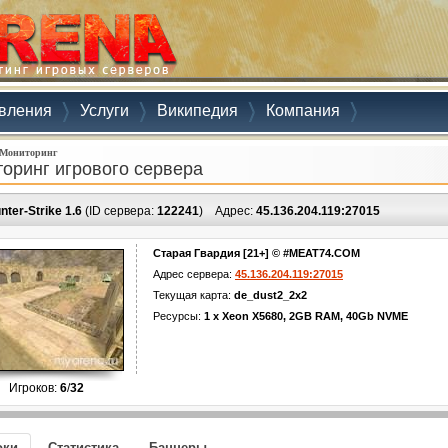
вления
Услуги
Википедия
Компания
Мониторинг
оринг игрового сервера
nter-Strike 1.6
(ID сервера:
122241
)
Адрес:
45.136.204.119:27015
Старая Гвардия [21+] © #MEAT74.COM
Адрес сервера:
45.136.204.119:27015
Текущая карта:
de_dust2_2x2
Ресурсы:
1 x Xeon X5680, 2GB RAM, 40Gb NVME
Игроков:
6
/
32
оки
Статистика
Баннеры