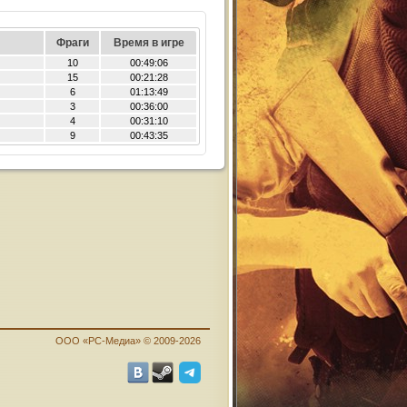
Фраги
Время в игре
10
00:49:06
15
00:21:28
6
01:13:49
3
00:36:00
4
00:31:10
9
00:43:35
ООО «PC-Медиа» © 2009-2026