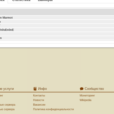
n Marmot
p
`
Ch0sEn0nE
in
ие услуги
Инфо
Сообщество
инг
Контакты
Мониторинг
Новости
Wikipedia
ные сервера
Вакансии
ые сервера
Политика конфиденциальности