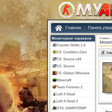
Главная
Панель упра
Мониторинг серверов
»
Главная
Монит
Counter-Strike 1.6
CS: Condition Zero
Cou
CS: Source v34
CS: Source
CS: Global Offensive
Minecraft
Team Fortress 2
Left 4 Dead
Left 4 Dead 2
GTA: SAMP/CRMP
Игр