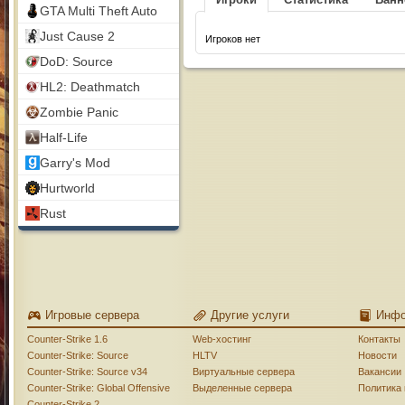
GTA Multi Theft Auto
Just Cause 2
Игроков нет
DoD: Source
HL2: Deathmatch
Zombie Panic
Half-Life
Garry's Mod
Hurtworld
Rust
Игровые сервера
Другие услуги
Инф
Counter-Strike 1.6
Web-хостинг
Контакты
Counter-Strike: Source
HLTV
Новости
Counter-Strike: Source v34
Виртуальные сервера
Вакансии
Counter-Strike: Global Offensive
Выделенные сервера
Политика
Counter-Strike 2