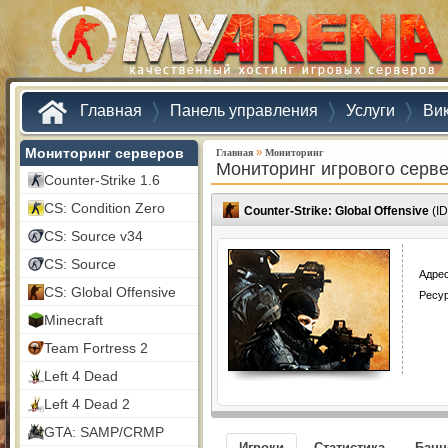
Главная
Панель управления
Услуги
Ви
Мониторинг серверов
»
Главная
Мониторинг
Мониторинг игрового серв
Counter-Strike 1.6
CS: Condition Zero
Counter-Strike: Global Offensive
(ID
CS: Source v34
CS: Source
Адрес
CS: Global Offensive
Ресу
Minecraft
Team Fortress 2
Left 4 Dead
Left 4 Dead 2
GTA: SAMP/CRMP
Игроки
Статистика
Бан