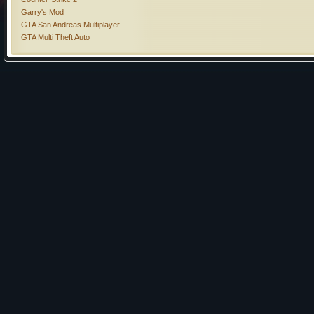
Garry's Mod
GTA San Andreas Multiplayer
GTA Multi Theft Auto