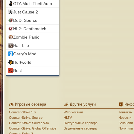
GTA Multi Theft Auto
Just Cause 2
DoD: Source
HL2: Deathmatch
Zombie Panic
Half-Life
Garry's Mod
Hurtworld
Rust
Игровые сервера
Другие услуги
Инф
Counter-Strike 1.6
Web-хостинг
Контакты
Counter-Strike: Source
HLTV
Новости
Counter-Strike: Source v34
Виртуальные сервера
Вакансии
Counter-Strike: Global Offensive
Выделенные сервера
Политика
Counter-Strike 2