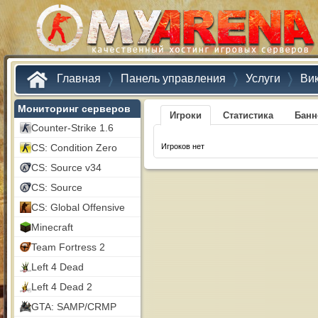
Главная
Панель управления
Услуги
Ви
Мониторинг серверов
Игроки
Статистика
Бан
Counter-Strike 1.6
CS: Condition Zero
Игроков нет
CS: Source v34
CS: Source
CS: Global Offensive
Minecraft
Team Fortress 2
Left 4 Dead
Left 4 Dead 2
GTA: SAMP/CRMP