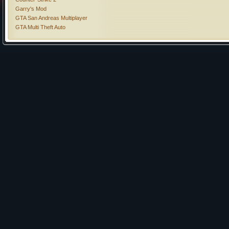
Garry's Mod
GTA San Andreas Multiplayer
GTA Multi Theft Auto