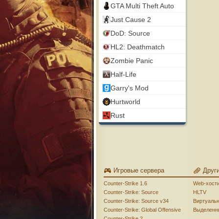
GTA Multi Theft Auto
Just Cause 2
DoD: Source
HL2: Deathmatch
Zombie Panic
Half-Life
Garry's Mod
Hurtworld
Rust
Игровые сервера
Друг
Counter-Strike 1.6
Web-хост
Counter-Strike: Source
HLTV
Counter-Strike: Source v34
Виртуаль
Counter-Strike: Global Offensive
Выделенн
Counter-Strike 2