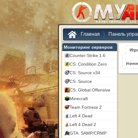
Главная
Панель упра
Мониторинг серверов
Игр
Counter-Strike 1.6
CS: Condition Zero
Игроков
CS: Source v34
CS: Source
CS: Global Offensive
Minecraft
Team Fortress 2
Left 4 Dead
Left 4 Dead 2
GTA: SAMP/CRMP