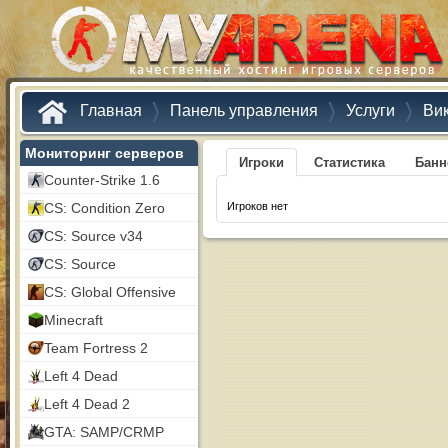
Главная
Панель управления
Услуги
Ви
Мониторинг серверов
Игроки
Статистика
Бан
Counter-Strike 1.6
CS: Condition Zero
Игроков нет
CS: Source v34
CS: Source
CS: Global Offensive
Minecraft
Team Fortress 2
Left 4 Dead
Left 4 Dead 2
GTA: SAMP/CRMP