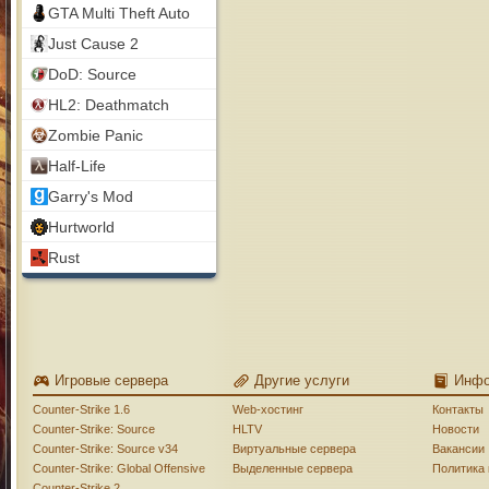
GTA Multi Theft Auto
Just Cause 2
DoD: Source
HL2: Deathmatch
Zombie Panic
Half-Life
Garry's Mod
Hurtworld
Rust
Игровые сервера
Другие услуги
Инф
Counter-Strike 1.6
Web-хостинг
Контакты
Counter-Strike: Source
HLTV
Новости
Counter-Strike: Source v34
Виртуальные сервера
Вакансии
Counter-Strike: Global Offensive
Выделенные сервера
Политика
Counter-Strike 2