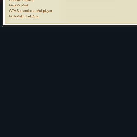
Garry's Mod
GTA San Andreas Multiplayer
GTA Multi Theft Auto