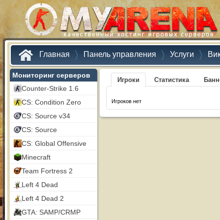
Главная
Панель управления
Услуги
Ви
Мониторинг серверов
Игроки
Статистика
Бан
Counter-Strike 1.6
CS: Condition Zero
Игроков нет
CS: Source v34
CS: Source
CS: Global Offensive
Minecraft
Team Fortress 2
Left 4 Dead
Left 4 Dead 2
GTA: SAMP/CRMP