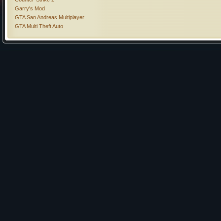
Garry's Mod
GTA San Andreas Multiplayer
GTA Multi Theft Auto