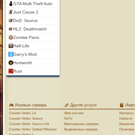
GTA Multi Theft Auto
Just Cause 2
DoD: Source
HL2: Deathmatch
Zombie Panic
Half-Life
Garry's Mod
Hurtworld
Rust
Игровые сервера
Другие услуги
Инф
Counter-Strike 1.6
Web-хостинг
Контакты
Counter-Strike: Source
HLTV
Новости
Counter-Strike: Source v34
Виртуальные сервера
Вакансии
Counter-Strike: Global Offensive
Выделенные сервера
Политика
Counter-Strike 2