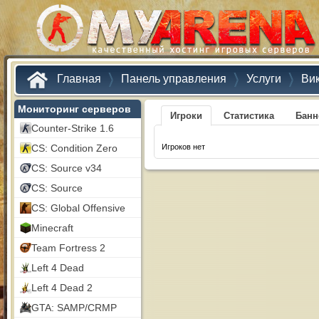
Главная
Панель управления
Услуги
Ви
Мониторинг серверов
Игроки
Статистика
Бан
Counter-Strike 1.6
CS: Condition Zero
Игроков нет
CS: Source v34
CS: Source
CS: Global Offensive
Minecraft
Team Fortress 2
Left 4 Dead
Left 4 Dead 2
GTA: SAMP/CRMP