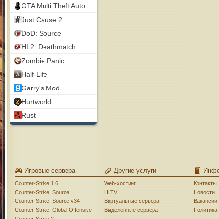
GTA Multi Theft Auto
Just Cause 2
DoD: Source
HL2: Deathmatch
Zombie Panic
Half-Life
Garry's Mod
Hurtworld
Rust
Игровые сервера
Другие услуги
Инф
Counter-Strike 1.6
Web-хостинг
Контакты
Counter-Strike: Source
HLTV
Новости
Counter-Strike: Source v34
Виртуальные сервера
Вакансии
Counter-Strike: Global Offensive
Выделенные сервера
Политика
Counter-Strike 2