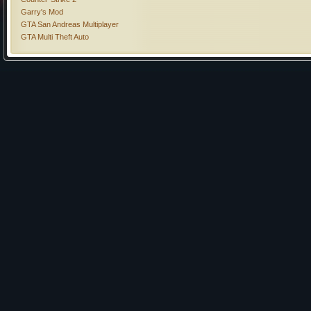
Garry's Mod
GTA San Andreas Multiplayer
GTA Multi Theft Auto