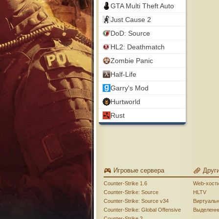
GTA Multi Theft Auto
Just Cause 2
DoD: Source
HL2: Deathmatch
Zombie Panic
Half-Life
Garry's Mod
Hurtworld
Rust
Игровые сервера
Друг
Counter-Strike 1.6
Web-хост
Counter-Strike: Source
HLTV
Counter-Strike: Source v34
Виртуаль
Counter-Strike: Global Offensive
Выделенн
Counter-Strike 2