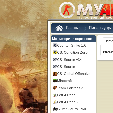
Главная
Панель упра
Мониторинг серверов
Игр
Counter-Strike 1.6
CS: Condition Zero
Игроков
CS: Source v34
CS: Source
CS: Global Offensive
Minecraft
Team Fortress 2
Left 4 Dead
Left 4 Dead 2
GTA: SAMP/CRMP