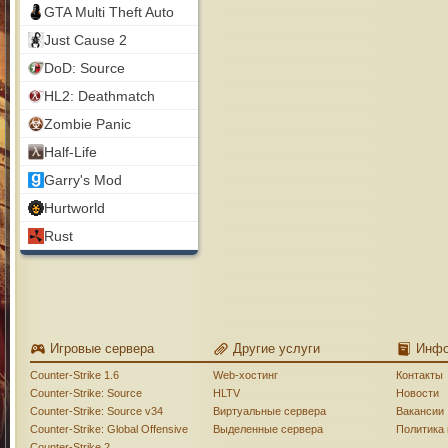
GTA Multi Theft Auto
Just Cause 2
DoD: Source
HL2: Deathmatch
Zombie Panic
Half-Life
Garry's Mod
Hurtworld
Rust
Игровые сервера
Другие услуги
Инф
Counter-Strike 1.6
Web-хостинг
Контакты
Counter-Strike: Source
HLTV
Новости
Counter-Strike: Source v34
Виртуальные сервера
Вакансии
Counter-Strike: Global Offensive
Выделенные сервера
Политика
Counter-Strike 2