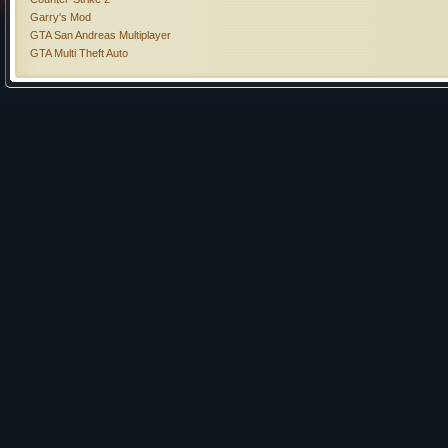
Garry's Mod
GTA San Andreas Multiplayer
GTA Multi Theft Auto