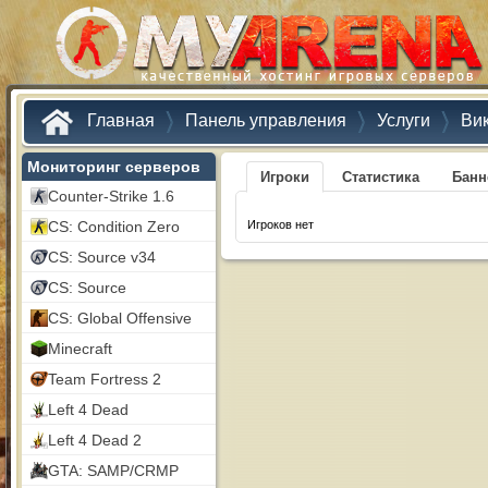
Главная
Панель управления
Услуги
Ви
Мониторинг серверов
Игроки
Статистика
Бан
Counter-Strike 1.6
CS: Condition Zero
Игроков нет
CS: Source v34
CS: Source
CS: Global Offensive
Minecraft
Team Fortress 2
Left 4 Dead
Left 4 Dead 2
GTA: SAMP/CRMP