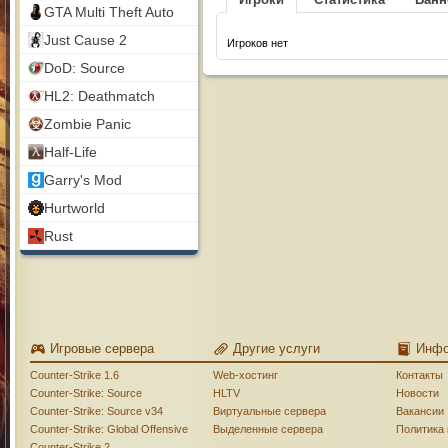
GTA Multi Theft Auto
Just Cause 2
Игроков нет
DoD: Source
HL2: Deathmatch
Zombie Panic
Half-Life
Garry's Mod
Hurtworld
Rust
Игровые сервера
Другие услуги
Инф
Counter-Strike 1.6
Web-хостинг
Контакты
Counter-Strike: Source
HLTV
Новости
Counter-Strike: Source v34
Виртуальные сервера
Вакансии
Counter-Strike: Global Offensive
Выделенные сервера
Политика
Counter-Strike 2