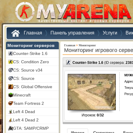
Главная
Панель управления
Услуги
Ви
Мониторинг серверов
»
Главная
Мониторинг
Мониторинг игрового серв
Counter-Strike 1.6
CS: Condition Zero
Counter-Strike 1.6
(ID сервера:
238
CS: Source v34
МУЖС
CS: Source
Адрес
CS: Global Offensive
Текущ
Ресу
Minecraft
Team Fortress 2
Left 4 Dead
Игроков:
0
/
32
Left 4 Dead 2
GTA: SAMP/CRMP
Игроки
Статистика
Бан