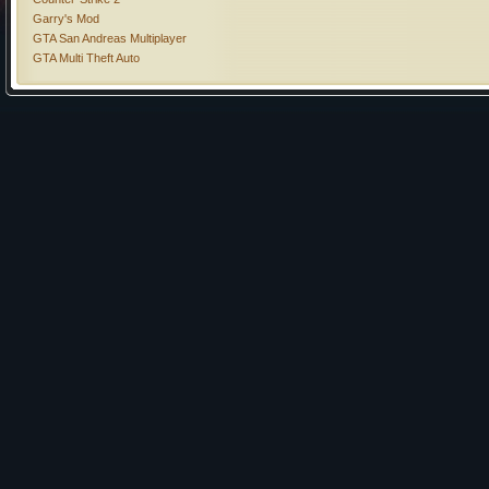
Garry's Mod
GTA San Andreas Multiplayer
GTA Multi Theft Auto