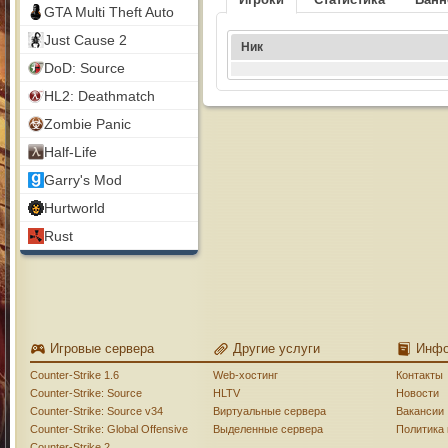
GTA Multi Theft Auto
Just Cause 2
Ник
DoD: Source
HL2: Deathmatch
Zombie Panic
Half-Life
Garry's Mod
Hurtworld
Rust
Игровые сервера
Другие услуги
Инф
Counter-Strike 1.6
Web-хостинг
Контакты
Counter-Strike: Source
HLTV
Новости
Counter-Strike: Source v34
Виртуальные сервера
Вакансии
Counter-Strike: Global Offensive
Выделенные сервера
Политика
Counter-Strike 2