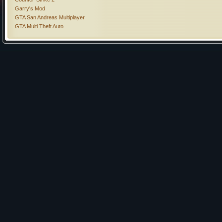
Garry's Mod
GTA San Andreas Multiplayer
GTA Multi Theft Auto