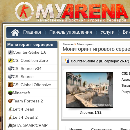
Главная
Панель управления
Услуги
Ви
Мониторинг серверов
»
Главная
Мониторинг
Мониторинг игрового серв
Counter-Strike 1.6
CS: Condition Zero
Counter-Strike 2
(ID сервера:
2637
)
CS: Source v34
CS2 
CS: Source
Адрес
CS: Global Offensive
Текущ
Ресу
Minecraft
Team Fortress 2
Left 4 Dead
Игроков:
1
/
32
Left 4 Dead 2
GTA: SAMP/CRMP
Игроки
Статистика
Бан