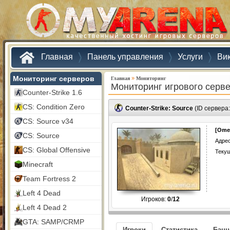
Главная
Панель управления
Услуги
Ви
Мониторинг серверов
»
Главная
Мониторинг
Мониторинг игрового серв
Counter-Strike 1.6
CS: Condition Zero
Counter-Strike: Source
(ID сервера
CS: Source v34
[Omeg
CS: Source
Адрес
CS: Global Offensive
Текущ
Minecraft
Team Fortress 2
Left 4 Dead
Игроков:
0
/
12
Left 4 Dead 2
GTA: SAMP/CRMP
Игроки
Статистика
Бан