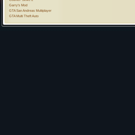
Garry's Mod
GTA San Andreas Multiplayer
GTA Multi Theft Auto