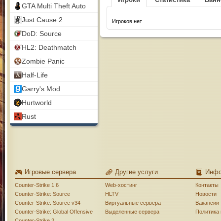
GTA Multi Theft Auto
Just Cause 2
Игроков нет
DoD: Source
HL2: Deathmatch
Zombie Panic
Half-Life
Garry's Mod
Hurtworld
Rust
Игровые сервера
Другие услуги
Инф
Counter-Strike 1.6
Web-хостинг
Контакты
Counter-Strike: Source
HLTV
Новости
Counter-Strike: Source v34
Виртуальные сервера
Вакансии
Counter-Strike: Global Offensive
Выделенные сервера
Политика
Counter-Strike 2