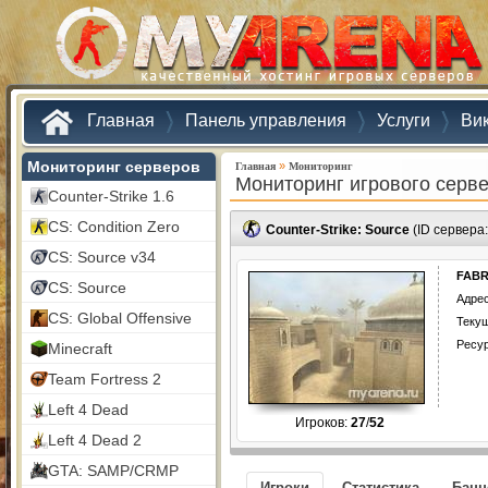
Главная
Панель управления
Услуги
Ви
Мониторинг серверов
»
Главная
Мониторинг
Мониторинг игрового серв
Counter-Strike 1.6
CS: Condition Zero
Counter-Strike: Source
(ID сервера
CS: Source v34
FABR
CS: Source
Адрес
CS: Global Offensive
Текущ
Ресу
Minecraft
Team Fortress 2
Left 4 Dead
Игроков:
27
/
52
Left 4 Dead 2
GTA: SAMP/CRMP
Игроки
Статистика
Бан