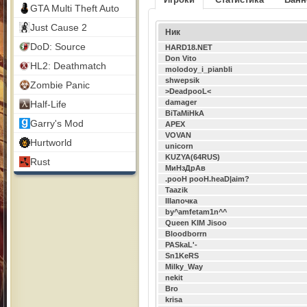
GTA Multi Theft Auto
Just Cause 2
Ник
DoD: Source
HARD18.NET
Don Vito
HL2: Deathmatch
molodoy_i_pianbIi
shwepsik
Zombie Panic
>DeadpooL<
damager
Half-Life
BiTaMiHkA
Garry's Mod
APEX
VOVAN
Hurtworld
unicorn
KUZYA(64RUS)
Rust
МиНзДрАв
.pooH pooH.heaD|aim?
Taazik
IIIапочка
by^amfetam1n^^
Queen KIM Jisoo
Bloodborrn
PASkaL'-
Sn1KeRS
Milky_Way
nekit
Вro
krisa