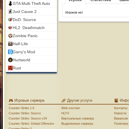
GTA Multi Theft Auto
Just Cause 2
Игроков нет
DoD: Source
HL2: Deathmatch
Zombie Panic
Half-Life
Garry's Mod
Hurtworld
Rust
Игровые сервера
Другие услуги
Инф
Counter-Strike 1.6
Web-хостинг
Контакты
Counter-Strike: Source
HLTV
Новости
Counter-Strike: Source v34
Виртуальные сервера
Вакансии
Counter-Strike: Global Offensive
Выделенные сервера
Политика
Counter-Strike 2