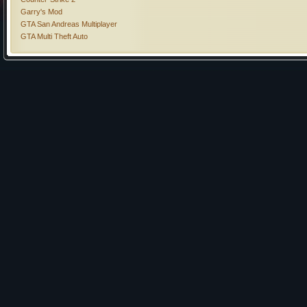
Garry's Mod
GTA San Andreas Multiplayer
GTA Multi Theft Auto