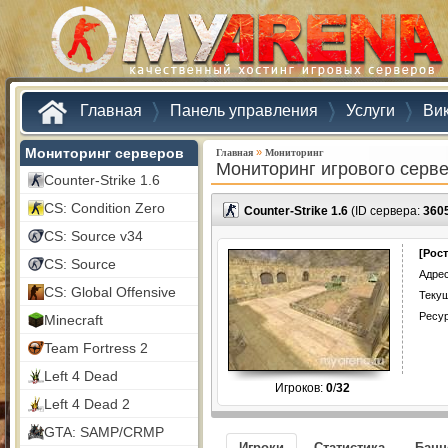
Главная
Панель управления
Услуги
Ви
Мониторинг серверов
»
Главная
Мониторинг
Мониторинг игрового серв
Counter-Strike 1.6
CS: Condition Zero
Counter-Strike 1.6
(ID сервера:
360
CS: Source v34
[Рост
CS: Source
Адрес
CS: Global Offensive
Текущ
Ресу
Minecraft
Team Fortress 2
Left 4 Dead
Игроков:
0
/
32
Left 4 Dead 2
GTA: SAMP/CRMP
Игроки
Статистика
Бан