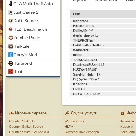
GTA Multi Theft Auto
Just Cause 2
Ник
DoD: Source
unnamed
Fireinthehole!
HL2: Deathmatch
DaIIIyJi9i_)**
denis_tim4enko
Zombie Panic
THEPRO|Tm
LeG1onBocTo4Hui
Half-Life
Wanderer
Garry's Mod
llllllllll
-DJANGEBRAT-
Hurtworld
Deadmau5*SkroLL)
KUZYA(64RUS)
Rust
SmeHu_Huk__17
Dr@gOn_72rus*
Kostian4
PRIKOL
B R U T A L I Z M
Игровые сервера
Другие услуги
Инф
Counter-Strike 1.6
Web-хостинг
Контакты
Counter-Strike: Source
HLTV
Новости
Counter-Strike: Source v34
Виртуальные сервера
Вакансии