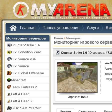
Главная
Панель управления
Услуги
Ви
Мониторинг серверов
»
Главная
Мониторинг
Мониторинг игрового серв
Counter-Strike 1.6
CS: Condition Zero
Counter-Strike 1.6
(ID сервера:
471
CS: Source v34
War3
CS: Source
Адрес
CS: Global Offensive
Текущ
Ресу
Minecraft
Team Fortress 2
Left 4 Dead
Игроков:
16
/
32
Left 4 Dead 2
GTA: SAMP/CRMP
Игроки
Статистика
Бан