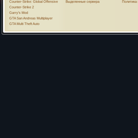
Counter-Strike: Global Offensive
Выделенные сервера
Политика
Counter-Strike 2
Garry's Mod
GTA San Andreas Multiplayer
GTA Multi Theft Auto