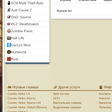
GTA Multi Theft Auto
Just Cause 2
Игроков нет
DoD: Source
HL2: Deathmatch
Zombie Panic
Half-Life
Garry's Mod
Hurtworld
Rust
Игровые сервера
Другие услуги
Инф
Counter-Strike 1.6
Web-хостинг
Контакты
Counter-Strike: Source
HLTV
Новости
Counter-Strike: Source v34
Виртуальные сервера
Вакансии
Counter-Strike: Global Offensive
Выделенные сервера
Политика
Counter-Strike 2