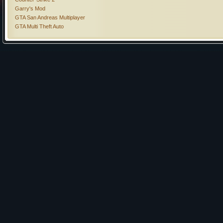
Garry's Mod
GTA San Andreas Multiplayer
GTA Multi Theft Auto