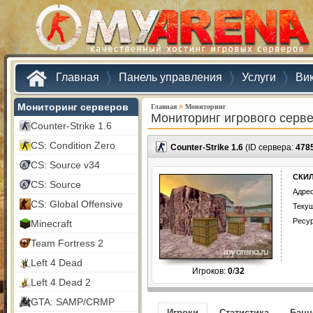
Главная
Панель управления
Услуги
Ви
Мониторинг серверов
»
Главная
Мониторинг
Мониторинг игрового серв
Counter-Strike 1.6
CS: Condition Zero
Counter-Strike 1.6
(ID сервера:
478
CS: Source v34
СКИЛ
CS: Source
Адрес
CS: Global Offensive
Текущ
Ресу
Minecraft
Team Fortress 2
Left 4 Dead
Игроков:
0
/
32
Left 4 Dead 2
GTA: SAMP/CRMP
Игроки
Статистика
Бан