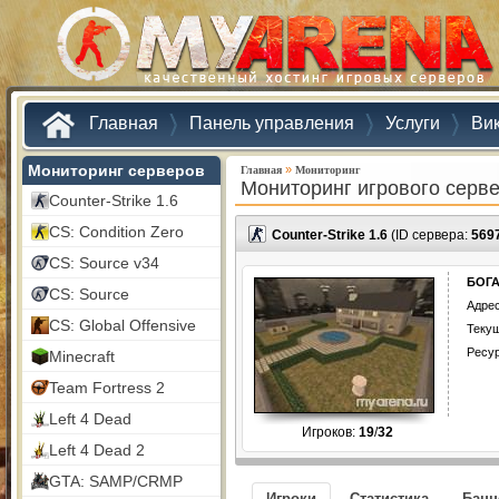
Главная
Панель управления
Услуги
Ви
Мониторинг серверов
»
Главная
Мониторинг
Мониторинг игрового серв
Counter-Strike 1.6
CS: Condition Zero
Counter-Strike 1.6
(ID сервера:
569
CS: Source v34
БОГА
CS: Source
Адрес
CS: Global Offensive
Текущ
Ресу
Minecraft
Team Fortress 2
Left 4 Dead
Игроков:
19
/
32
Left 4 Dead 2
GTA: SAMP/CRMP
Игроки
Статистика
Бан