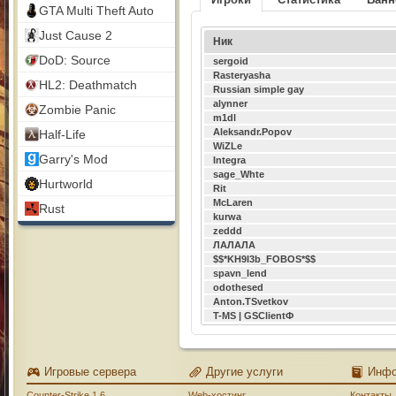
GTA Multi Theft Auto
Just Cause 2
Ник
DoD: Source
sergoid
Rasteryasha
HL2: Deathmatch
Russian simple gay
alynner
Zombie Panic
m1dl
Aleksandr.Popov
Half-Life
WiZLe
Garry's Mod
Integra
sage_Whte
Hurtworld
Rit
McLaren
Rust
kurwa
zeddd
ЛАЛАЛА
$$*KH9I3b_FOBOS*$$
spavn_lend
odothesed
Anton.TSvetkov
T-MS | GSClientФ
Игровые сервера
Другие услуги
Инф
Counter-Strike 1.6
Web-хостинг
Контакты