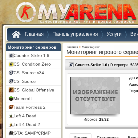
Главная
Панель управления
Услуги
Ви
Мониторинг серверов
»
Главная
Мониторинг
Мониторинг игрового серв
Counter-Strike 1.6
CS: Condition Zero
Counter-Strike 1.6
(ID сервера:
583
CS: Source v34
ДЕТИ
CS: Source
Адрес
CS: Global Offensive
Текущ
Minecraft
Team Fortress 2
Left 4 Dead
Игроков:
28
/
32
Left 4 Dead 2
GTA: SAMP/CRMP
Игроки
Статистика
Бан