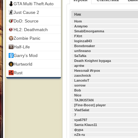
GTA Multi Theft Auto
Just Cause 2
Ник
DoD: Source
Hom
Аляулю
HL2: Deathmatch
SmabEmorgamma
FXtrt
Zombie Panic
loginza843
Bonebreaker
Half-Life
unfineano
Garry's Mod
SaTaNa
Death Knighnt bygaga
Hurtworld
артём
Николай Игрок
Rust
zaochnick
LanceloT
sorrow
Bob
Nice
TAJIKISTAN
[Fine-Boost] player
VladSalat
7
vya6797
Santa Klaus11
фура
nZk-ru