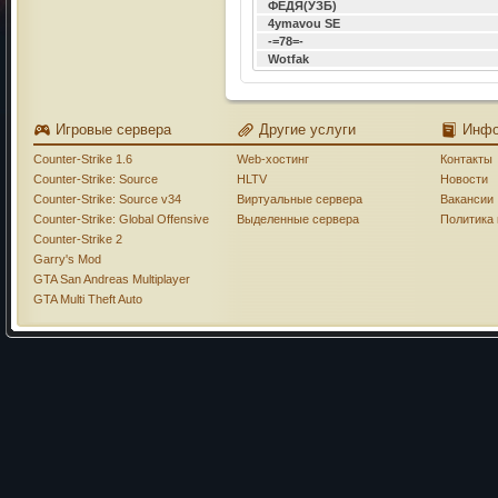
ФЕДЯ(УЗБ)
4ymavou SE
-=78=-
Wotfak
Игровые сервера
Другие услуги
Инф
Counter-Strike 1.6
Web-хостинг
Контакты
Counter-Strike: Source
HLTV
Новости
Counter-Strike: Source v34
Виртуальные сервера
Вакансии
Counter-Strike: Global Offensive
Выделенные сервера
Политика
Counter-Strike 2
Garry's Mod
GTA San Andreas Multiplayer
GTA Multi Theft Auto