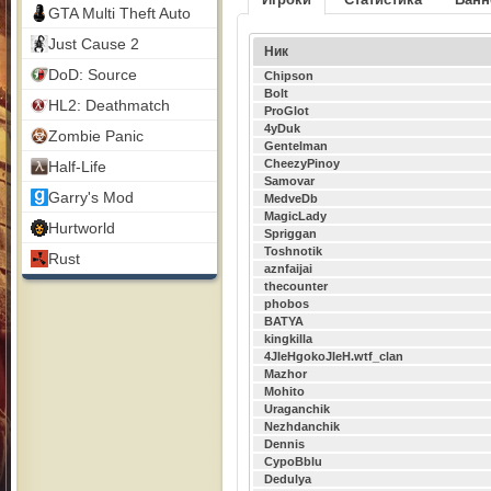
GTA Multi Theft Auto
Just Cause 2
Ник
DoD: Source
Chipson
Bolt
HL2: Deathmatch
ProGlot
4yDuk
Zombie Panic
Gentelman
CheezyPinoy
Half-Life
Samovar
Garry's Mod
MedveDb
MagicLady
Hurtworld
Spriggan
Toshnotik
Rust
aznfaijai
thecounter
phobos
BATYA
kingkilla
4JIeHgokoJIeH.wtf_clan
Mazhor
Mohito
Uraganchik
Nezhdanchik
Dennis
CypoBblu
Dedulya