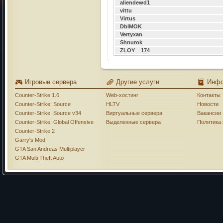
aliendewd1
vittu
Virtus
DblMOK
Vertyxan
Shnurok
ZLOY__174
Игровые сервера
Другие услуги
Инф
Counter-Strike 1.6
Web-хостинг
Контакты
Counter-Strike: Source
HLTV
Новости
Counter-Strike: Source v34
Виртуальные сервера
Вакансии
Counter-Strike: Global Offensive
Выделенные сервера
Политика
Counter-Strike 2
Garry's Mod
GTA San Andreas Multiplayer
GTA Multi Theft Auto