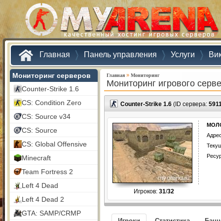
Главная
Панель управления
Услуги
Ви
Мониторинг серверов
»
Главная
Мониторинг
Мониторинг игрового серв
Counter-Strike 1.6
CS: Condition Zero
Counter-Strike 1.6
(ID сервера:
591
CS: Source v34
МОЛО
CS: Source
Адрес
CS: Global Offensive
Текущ
Ресу
Minecraft
Team Fortress 2
Left 4 Dead
Игроков:
31
/
32
Left 4 Dead 2
GTA: SAMP/CRMP
Игроки
Статистика
Бан