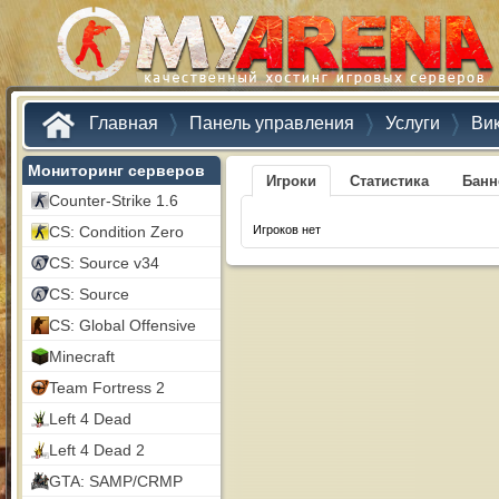
Главная
Панель управления
Услуги
Ви
Мониторинг серверов
Игроки
Статистика
Бан
Counter-Strike 1.6
CS: Condition Zero
Игроков нет
CS: Source v34
CS: Source
CS: Global Offensive
Minecraft
Team Fortress 2
Left 4 Dead
Left 4 Dead 2
GTA: SAMP/CRMP