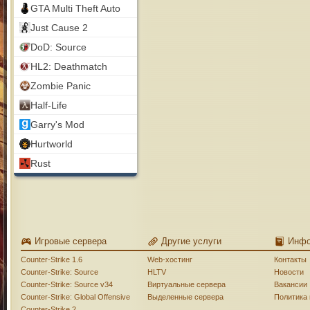
GTA Multi Theft Auto
Just Cause 2
DoD: Source
HL2: Deathmatch
Zombie Panic
Half-Life
Garry's Mod
Hurtworld
Rust
Игровые сервера
Другие услуги
Инф
Counter-Strike 1.6
Web-хостинг
Контакты
Counter-Strike: Source
HLTV
Новости
Counter-Strike: Source v34
Виртуальные сервера
Вакансии
Counter-Strike: Global Offensive
Выделенные сервера
Политика
Counter-Strike 2