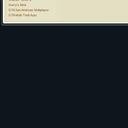
Garry's Mod
GTA San Andreas Multiplayer
GTA Multi Theft Auto