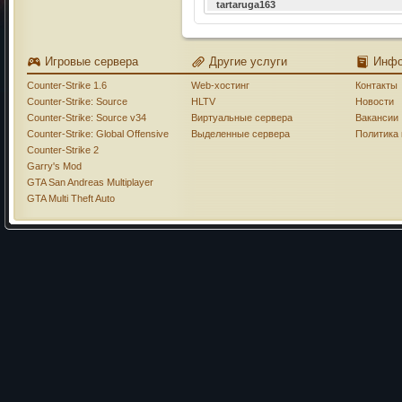
tartaruga163
Игровые сервера
Другие услуги
Инф
Counter-Strike 1.6
Web-хостинг
Контакты
Counter-Strike: Source
HLTV
Новости
Counter-Strike: Source v34
Виртуальные сервера
Вакансии
Counter-Strike: Global Offensive
Выделенные сервера
Политика
Counter-Strike 2
Garry's Mod
GTA San Andreas Multiplayer
GTA Multi Theft Auto