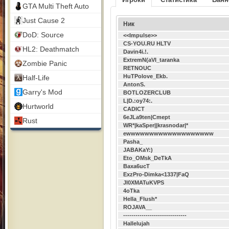
GTA Multi Theft Auto
Just Cause 2
Ник
DoD: Source
<<Impulse>>
CS-YOU.RU HLTV
HL2: Deathmatch
Davin4i.!.
ExtremN(aVI_taranka
Zombie Panic
RETNOUC
HuTPolove_Ekb.
Half-Life
AntonS.
Garry's Mod
BOTLOZERCLUB
L|D.:oy74:.
Hurtworld
CADICT
6eJLa9ten|Cmept
Rust
WR*|kaSper||krasnodar|*
ewwwwwwwwwwwwwwwwwww
Pasha_
JABAKaY:)
Eto_OMsk_DeTkA
Baxa6ucT
ExzPro-Dimka<1337|FaQ
Jl0XMATuKVPS
4oTka
Hella_Flush*
ROJAVA__
-------------------------------
Hallelujah