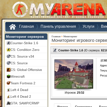
Главная
Панель управления
Услуги
Ви
Мониторинг серверов
»
Главная
Мониторинг
Мониторинг игрового серв
Counter-Strike 1.6
CS: Condition Zero
Counter-Strike 1.6
(ID сервера:
821
CS: Source v34
[CSD
CS: Source
Адрес
CS: Global Offensive
Текущ
Ресу
Minecraft
Team Fortress 2
Left 4 Dead
Игроков:
25
/
32
Left 4 Dead 2
GTA: SAMP/CRMP
Игроки
Статистика
Бан