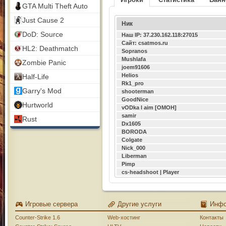
GTA Multi Theft Auto
Just Cause 2
Ник
DoD: Source
Наш IP: 37.230.162.118:27015
Сайт: csatmos.ru
HL2: Deathmatch
Sopranos
Mushlafa
Zombie Panic
joem91606
Helios
Half-Life
Rk1_pro
Garry's Mod
shooterman
GoodNice
Hurtworld
vODka l aim [ОМОН]
samir
Rust
Dx1605
BORODA
Colgate
Nick_000
Liberman
Pimp
cs-headshoot | Player
Игровые сервера
Другие услуги
Инф
Counter-Strike 1.6
Web-хостинг
Контакты