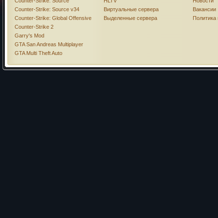
Counter-Strike: Source
HLTV
Новости
Counter-Strike: Source v34
Виртуальные сервера
Вакансии
Counter-Strike: Global Offensive
Выделенные сервера
Политика
Counter-Strike 2
Garry's Mod
GTA San Andreas Multiplayer
GTA Multi Theft Auto