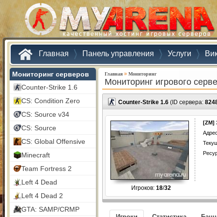
Главная
Панель управления
Услуги
Ви
Мониторинг серверов
»
Главная
Мониторинг
Мониторинг игрового серв
Counter-Strike 1.6
CS: Condition Zero
Counter-Strike 1.6
(ID сервера:
824
CS: Source v34
[ZM]
CS: Source
Адрес
CS: Global Offensive
Текущ
Ресу
Minecraft
Team Fortress 2
Left 4 Dead
Игроков:
18
/
32
Left 4 Dead 2
GTA: SAMP/CRMP
Игроки
Статистика
Бан