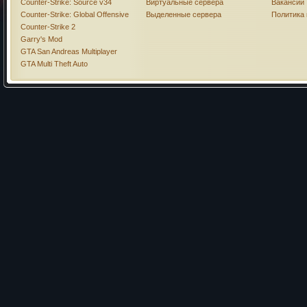
Counter-Strike: Source v34
Виртуальные сервера
Вакансии
Counter-Strike: Global Offensive
Выделенные сервера
Политика
Counter-Strike 2
Garry's Mod
GTA San Andreas Multiplayer
GTA Multi Theft Auto