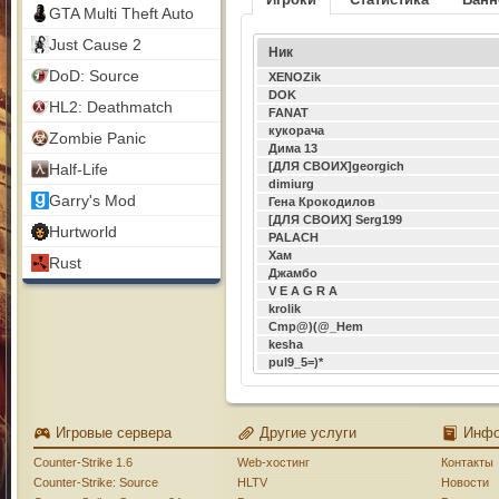
GTA Multi Theft Auto
Just Cause 2
Ник
DoD: Source
XENOZik
DOK
HL2: Deathmatch
FANAT
кукорача
Zombie Panic
Дима 13
[ДЛЯ СВОИХ]georgich
Half-Life
dimiurg
Garry's Mod
Гена Крокодилов
[ДЛЯ СВОИХ] Serg199
Hurtworld
PALACH
Хам
Rust
Джамбо
V E A G R A
krolik
Cmp@)(@_Hem
kesha
pul9_5=)*
Игровые сервера
Другие услуги
Инф
Counter-Strike 1.6
Web-хостинг
Контакты
Counter-Strike: Source
HLTV
Новости