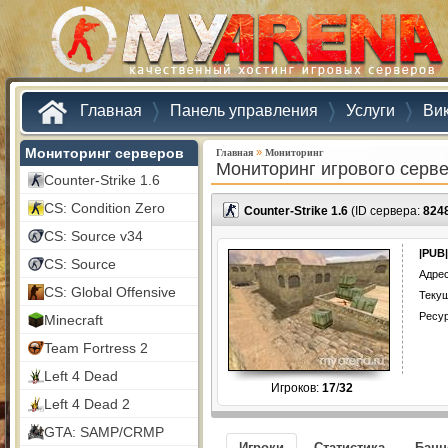
Главная
Панель управления
Услуги
Ви
Мониторинг серверов
»
Главная
Мониторинг
Мониторинг игрового серв
Counter-Strike 1.6
CS: Condition Zero
Counter-Strike 1.6
(ID сервера:
824
CS: Source v34
|PUB
CS: Source
Адрес
CS: Global Offensive
Текущ
Ресу
Minecraft
Team Fortress 2
Left 4 Dead
Игроков:
17
/
32
Left 4 Dead 2
GTA: SAMP/CRMP
Игроки
Статистика
Бан