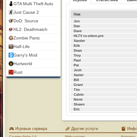
GTA Multi Theft Auto
Just Cause 2
Ник
DoD: Source
Jon
Dan
HL2: Deathmatch
Dave
HLTV cs-erkon.pro
Zombie Panic
Xander
Erik
Half-Life
Dean
Garry's Mod
Troy
Paul
Hurtworld
Pat
Josh
Rust
Xavier
Bill
Grant
Tim
Calvin
Norm
Shawn
Eric
Игровые сервера
Другие услуги
Инф
Counter-Strike 1.6
Web-хостинг
Контакты