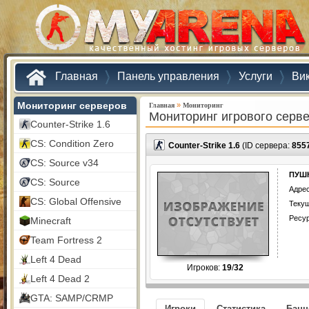
Главная
Панель управления
Услуги
Ви
Мониторинг серверов
»
Главная
Мониторинг
Мониторинг игрового серв
Counter-Strike 1.6
CS: Condition Zero
Counter-Strike 1.6
(ID сервера:
855
CS: Source v34
ПУШ
CS: Source
Адрес
CS: Global Offensive
Текущ
Ресу
Minecraft
Team Fortress 2
Left 4 Dead
Игроков:
19
/
32
Left 4 Dead 2
GTA: SAMP/CRMP
Игроки
Статистика
Бан