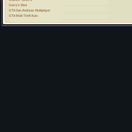
Garry's Mod
GTA San Andreas Multiplayer
GTA Multi Theft Auto