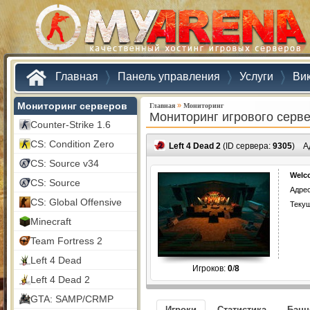
Главная
Панель управления
Услуги
Ви
Мониторинг серверов
»
Главная
Мониторинг
Мониторинг игрового серв
Counter-Strike 1.6
CS: Condition Zero
Left 4 Dead 2
(ID сервера:
9305
)
А
CS: Source v34
Welc
CS: Source
Адрес
CS: Global Offensive
Текущ
Minecraft
Team Fortress 2
Left 4 Dead
Игроков:
0
/
8
Left 4 Dead 2
GTA: SAMP/CRMP
Игроки
Статистика
Бан