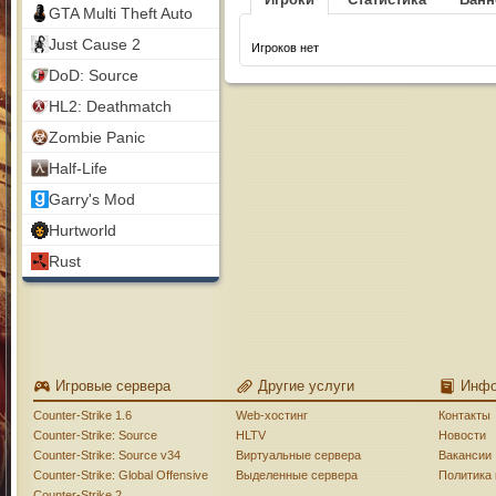
GTA Multi Theft Auto
Just Cause 2
Игроков нет
DoD: Source
HL2: Deathmatch
Zombie Panic
Half-Life
Garry's Mod
Hurtworld
Rust
Игровые сервера
Другие услуги
Инф
Counter-Strike 1.6
Web-хостинг
Контакты
Counter-Strike: Source
HLTV
Новости
Counter-Strike: Source v34
Виртуальные сервера
Вакансии
Counter-Strike: Global Offensive
Выделенные сервера
Политика
Counter-Strike 2