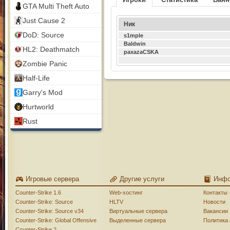
GTA Multi Theft Auto
Just Cause 2
Ник
DoD: Source
s1mple
Baldwin
HL2: Deathmatch
paxazaCSKA
Zombie Panic
Half-Life
Garry's Mod
Hurtworld
Rust
Игровые сервера
Другие услуги
Инф
Counter-Strike 1.6
Web-хостинг
Контакты
Counter-Strike: Source
HLTV
Новости
Counter-Strike: Source v34
Виртуальные сервера
Вакансии
Counter-Strike: Global Offensive
Выделенные сервера
Политика
Counter-Strike 2