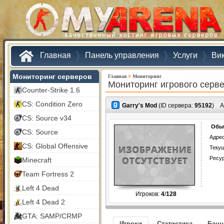
Главная
Панель управления
Услуги
Ви
Мониторинг серверов
»
Главная
Мониторинг
Мониторинг игрового серв
Counter-Strike 1.6
CS: Condition Zero
Garry's Mod
(ID сервера:
95192
)
А
CS: Source v34
Обыч
CS: Source
Адрес
CS: Global Offensive
Текущ
Ресу
Minecraft
Team Fortress 2
Left 4 Dead
Игроков:
4
/
128
Left 4 Dead 2
GTA: SAMP/CRMP
Игроки
Статистика
Бан