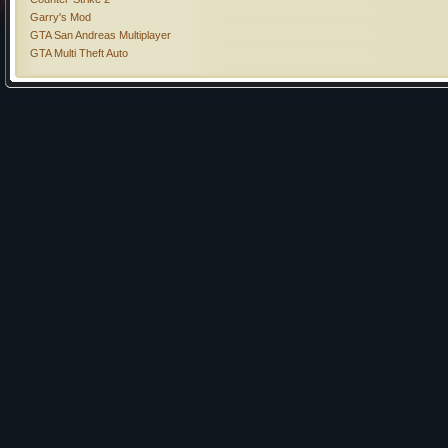
Garry's Mod
GTA San Andreas Multiplayer
GTA Multi Theft Auto