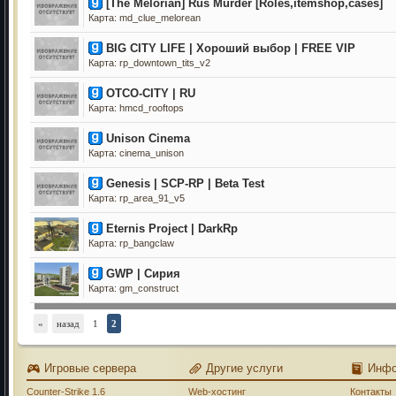
[The Melorian] Rus Murder [Roles,itemshop,cases]
Карта: md_clue_melorean
BIG CITY LIFE | Хороший выбор | FREE VIP
Карта: rp_downtown_tits_v2
OTCO-CITY | RU
Карта: hmcd_rooftops
Unison Cinema
Карта: cinema_unison
Genesis | SCP-RP | Beta Test
Карта: rp_area_91_v5
Eternis Project | DarkRp
Карта: rp_bangclaw
GWP | Сирия
Карта: gm_construct
«
назад
1
2
Игровые сервера
Другие услуги
Инф
Counter-Strike 1.6
Web-хостинг
Контакты