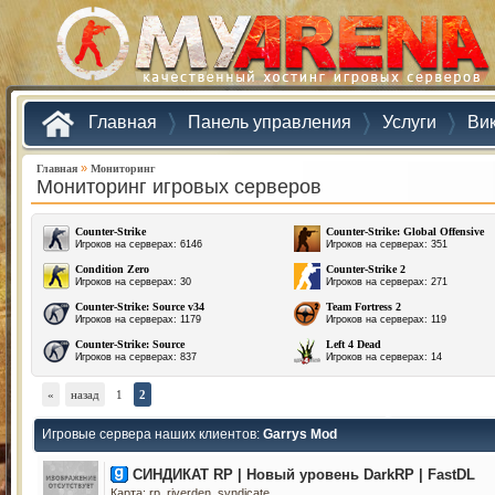
Главная
Панель управления
Услуги
Ви
»
Главная
Мониторинг
Мониторинг игровых серверов
Counter-Strike
Counter-Strike: Global Offensive
Игроков на серверах: 6146
Игроков на серверах: 351
Condition Zero
Counter-Strike 2
Игроков на серверах: 30
Игроков на серверах: 271
Counter-Strike: Source v34
Team Fortress 2
Игроков на серверах: 1179
Игроков на серверах: 119
Counter-Strike: Source
Left 4 Dead
Игроков на серверах: 837
Игроков на серверах: 14
«
назад
1
2
Игровые сервера наших клиентов:
Garrys Mod
СИНДИКАТ RP | Новый уровень DarkRP | FastDL
Карта: rp_riverden_syndicate