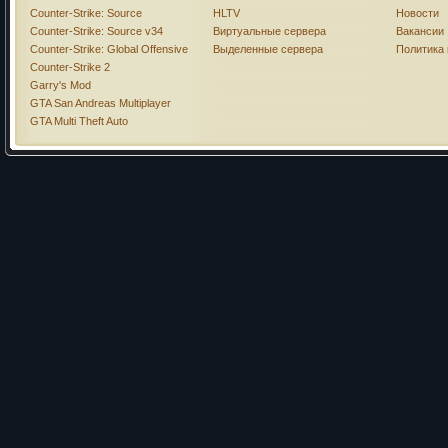
Counter-Strike: Source
HLTV
Новости
Counter-Strike: Source v34
Виртуальные сервера
Вакансии
Counter-Strike: Global Offensive
Выделенные сервера
Политика
Counter-Strike 2
Garry's Mod
GTA San Andreas Multiplayer
GTA Multi Theft Auto