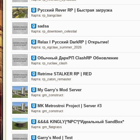
Русский Rever RP | Быстрая загрузка
Карта: rp_bangclaw
sadsa
Карта: rp_downtown_celestial
Relax l Русский DarkRP | Открытие!
Карта: rp_egclaw_summer_2026
Обычный ДapкPП ClashRP Oбнoвлeниe
Карта: rp_ruclaw_clash
Retrime STALKER RP | RED
Карта: rp_zaton_remaster
My Garry's Mod Server
Карта: gm_construct
MK Metrostroi Project | Server #3
Карта: gm_construct
&&&& KINGLY|*NPC*|*Идеальный SandBox*
Карта: gm_flatgrass
Garry's Mod | Test