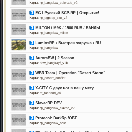
Карта: rp_bangclaw_colorado_v2
EG l Русский SCP-RP | Открытие!
Карта: rp_egpscp_cite_v2
MILTON / M9K / 1500 RUB / БАНДЫ
Карта: rp_bangclaw_milton
LumiosRP • Быстрая загрузка • RU
Карта: rp_bangclaw
AuroraBW | 2 Season
Карта: abw_bangkayf_v1b
WBR Team | Operation "Desert Storm"
Карта: rp_desert_conflict
X-CITY С двух ног в вашу мету.
Карта: ttt_fastfood_a6
SlavacRP DEV
Карта: rp_bangclaw_slavac_v2
Protocol: DarkRp /ОБТ
Карта: rp_bangclaw_holla