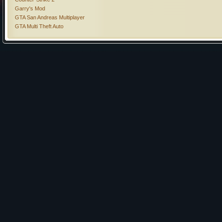
Garry's Mod
GTA San Andreas Multiplayer
GTA Multi Theft Auto