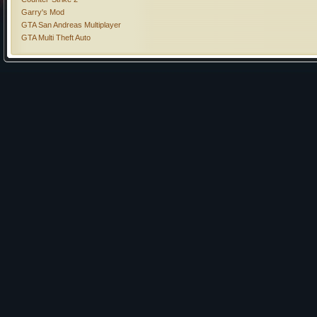
Garry's Mod
GTA San Andreas Multiplayer
GTA Multi Theft Auto