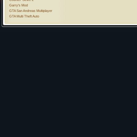
Garry's Mod
GTA San Andreas Multiplayer
GTA Multi Theft Auto