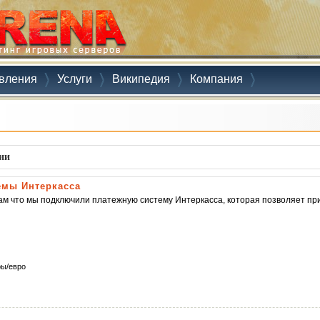
вления
Услуги
Википедия
Компания
ии
емы Интеркасса
м что мы подключили платежную систему Интеркасса, которая позволяет пр
ры/евро