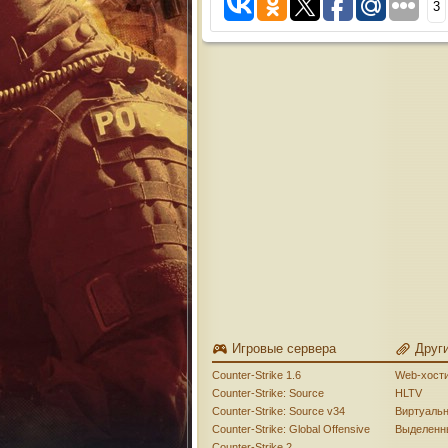
3
Игровые сервера
Друг
Counter-Strike 1.6
Web-хост
Counter-Strike: Source
HLTV
Counter-Strike: Source v34
Виртуаль
Counter-Strike: Global Offensive
Выделенн
Counter-Strike 2