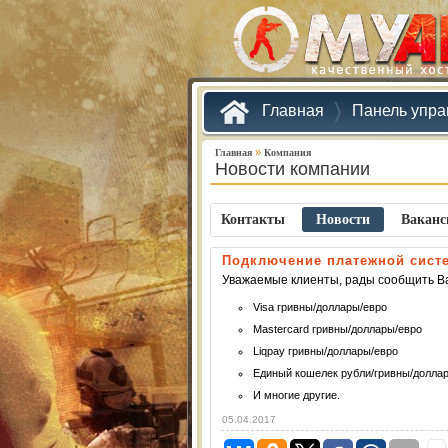
Главная
Панель упра
»
Главная
Компания
Новости компании
Контакты
Новости
Ваканc
Подключение платежной сист
Уважаемые клиенты, рады сообщить Ва
Visa гривны/доллары/евро
Mastercard гривны/доллары/евро
Liqpay гривны/доллары/евро
Единый кошелек рубли/гривны/долла
И многие другие.
05.04.2017