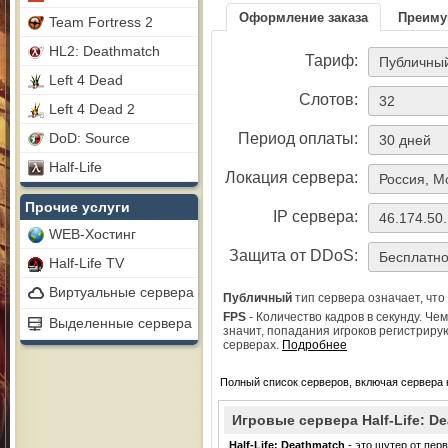
Оформление заказа
Преиму
Team Fortress 2
HL2: Deathmatch
Тариф:
Left 4 Dead
Слотов:
Left 4 Dead 2
DoD: Source
Период оплаты:
Half-Life
Локация сервера:
Прочие услуги
IP сервера:
WEB-Хостинг
Защита от DDoS:
Half-Life TV
Виртуальные сервера
Публичный
тип сервера означает, что
FPS
- Количество кадров в секунду. Че
Выделенные сервера
значит, попадания игроков регистрир
серверах.
Подробнее
Полный список серверов, включая сервера 
Игровые сервера Half-Life: D
Half-Life: Deathmatch
- это шутер от перв