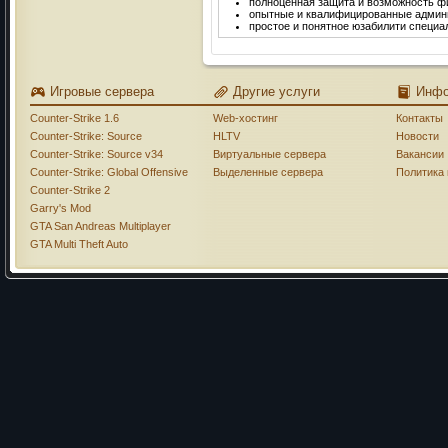
полноценная защита и возможность фи
опытные и квалифицированные админ
простое и понятное юзабилити специ
Игровые сервера
Другие услуги
Инф
Counter-Strike 1.6
Web-хостинг
Контакты
Counter-Strike: Source
HLTV
Новости
Counter-Strike: Source v34
Виртуальные сервера
Вакансии
Counter-Strike: Global Offensive
Выделенные сервера
Политика
Counter-Strike 2
Garry's Mod
GTA San Andreas Multiplayer
GTA Multi Theft Auto