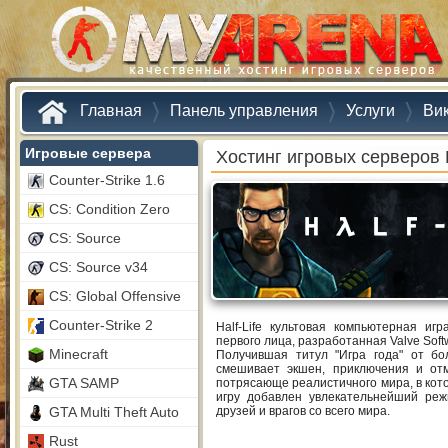
Главная
Панель управления
Услуги
Ви
Игровые сервера
Хостинг игровых серверов H
Counter-Strike 1.6
CS: Condition Zero
CS: Source
CS: Source v34
CS: Global Offensive
Counter-Strike 2
Half-Life культовая компьютерная иг
первого лица, разработанная Valve Soft
Minecraft
Получившая титул "Игра года" от бо
смешивает экшен, приключения и от
GTA SAMP
потрясающе реалистичного мира, в кото
игру добавлен увлекательнейший реж
GTA Multi Theft Auto
друзей и врагов со всего мира.
Rust